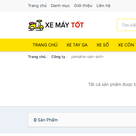
Trang chủ
Danh mục
Giới thiệu
Liên hệ
TRANG CHỦ
XE TAY GA
XE SỐ
XE CÔN 
yamaha-van-anh-
Trang chủ
Công ty
Tất cả sản phẩm được b
0
Sản Phẩm