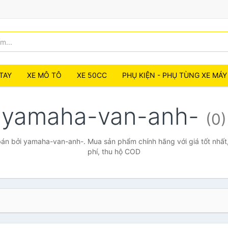
TAY
XE MÔ TÔ
XE 50CC
PHỤ KIỆN - PHỤ TÙNG XE MÁY
yamaha-van-anh-
(0)
án bởi yamaha-van-anh-. Mua sản phẩm chính hãng với giá tốt nhất,
phí, thu hộ COD