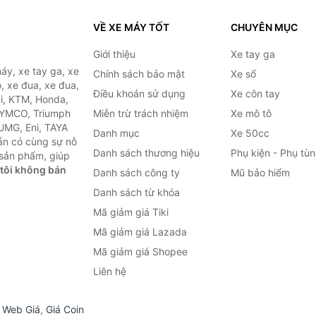
VỀ XE MÁY TỐT
CHUYÊN MỤC
Giới thiệu
Xe tay ga
áy, xe tay ga, xe
Chính sách bảo mật
Xe số
, xe đua, xe đua,
Điều khoản sử dụng
Xe côn tay
ki, KTM, Honda,
KYMCO, Triumph
Miễn trừ trách nhiệm
Xe mô tô
 UMG, Eni, TAYA
Danh mục
Xe 50cc
ẵn có cùng sự nỗ
Danh sách thương hiệu
Phụ kiện - Phụ tù
sản phẩm, giúp
tôi không bán
Danh sách công ty
Mũ bảo hiểm
Danh sách từ khóa
Mã giảm giá Tiki
Mã giảm giá Lazada
Mã giảm giá Shopee
Liên hệ
,
Web Giá
,
Giá Coin