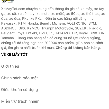
XeMayTot.com chuyên cung cấp thông tin giá cả xe máy, xe tay
ga, xe số, xe côn tay, xe moto, xe môtô, xe 50cc, xe thể thao, xe
đua, xe đua, PKL, xe PKL... Đến từ các hãng nổi tiếng như
Kawasaki, KTM, Honda, Benelli, Michelin, VOLTRONIC, SYM,
ADDINOL, GPX, KYMCO, Triumph Motorcycle, SUZUKI, Piaggio,
Peugeot, Royal Enfield, UMG, Eni, TAYA MOTOR, Royal, BRIXTON,
Yamaha... Bằng khả năng sẵn có cùng sự nỗ lực không ngừng,
chúng tôi đã tổng hợp hơn 200000 sản phẩm, giúp bạn so sánh
giá, tìm giá rẻ nhất trước khi mua.
Chúng tôi không bán hàng.
VỀ XE MÁY TỐT
Giới thiệu
Chính sách bảo mật
Điều khoản sử dụng
Miễn trừ trách nhiệm