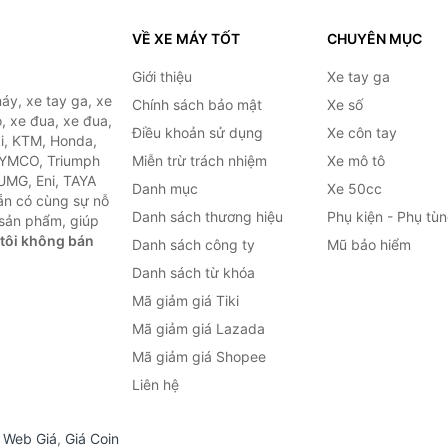
VỀ XE MÁY TỐT
CHUYÊN MỤC
Giới thiệu
Xe tay ga
áy, xe tay ga, xe
Chính sách bảo mật
Xe số
, xe đua, xe đua,
Điều khoản sử dụng
Xe côn tay
ki, KTM, Honda,
KYMCO, Triumph
Miễn trừ trách nhiệm
Xe mô tô
 UMG, Eni, TAYA
Danh mục
Xe 50cc
ẵn có cùng sự nỗ
Danh sách thương hiệu
Phụ kiện - Phụ tù
sản phẩm, giúp
tôi không bán
Danh sách công ty
Mũ bảo hiểm
Danh sách từ khóa
Mã giảm giá Tiki
Mã giảm giá Lazada
Mã giảm giá Shopee
Liên hệ
,
Web Giá
,
Giá Coin