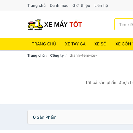
Trang chủ
Danh mục
Giới thiệu
Liên hệ
TRANG CHỦ
XE TAY GA
XE SỐ
XE CÔN 
thanh-tem-xe-
Trang chủ
Công ty
Tất cả sản phẩm được bá
0
Sản Phẩm