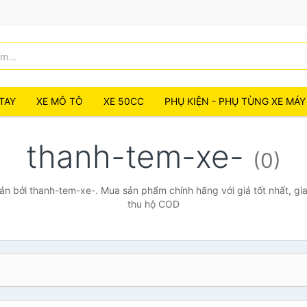
TAY
XE MÔ TÔ
XE 50CC
PHỤ KIỆN - PHỤ TÙNG XE MÁY
thanh-tem-xe-
(0)
n bởi thanh-tem-xe-. Mua sản phẩm chính hãng với giá tốt nhất, gia
thu hộ COD