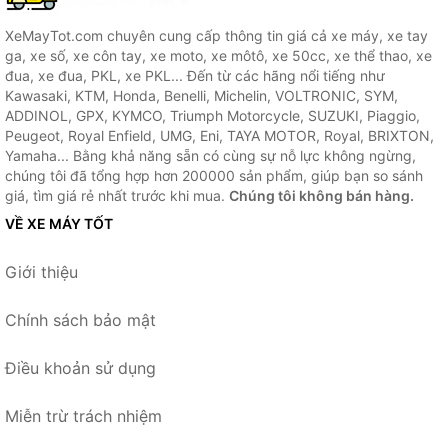
XeMayTot.com chuyên cung cấp thông tin giá cả xe máy, xe tay
ga, xe số, xe côn tay, xe moto, xe môtô, xe 50cc, xe thể thao, xe
đua, xe đua, PKL, xe PKL... Đến từ các hãng nổi tiếng như
Kawasaki, KTM, Honda, Benelli, Michelin, VOLTRONIC, SYM,
ADDINOL, GPX, KYMCO, Triumph Motorcycle, SUZUKI, Piaggio,
Peugeot, Royal Enfield, UMG, Eni, TAYA MOTOR, Royal, BRIXTON,
Yamaha... Bằng khả năng sẵn có cùng sự nỗ lực không ngừng,
chúng tôi đã tổng hợp hơn 200000 sản phẩm, giúp bạn so sánh
giá, tìm giá rẻ nhất trước khi mua.
Chúng tôi không bán hàng.
VỀ XE MÁY TỐT
Giới thiệu
Chính sách bảo mật
Điều khoản sử dụng
Miễn trừ trách nhiệm