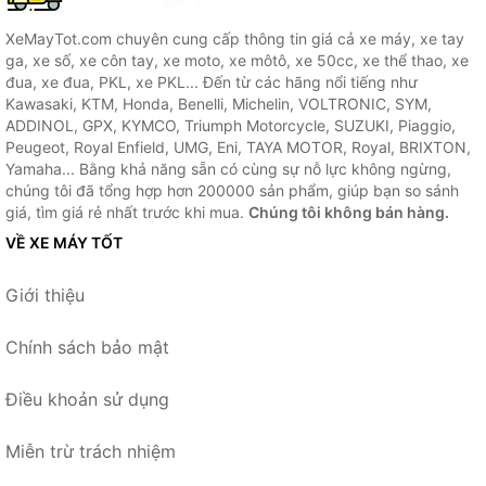
XeMayTot.com chuyên cung cấp thông tin giá cả xe máy, xe tay
ga, xe số, xe côn tay, xe moto, xe môtô, xe 50cc, xe thể thao, xe
đua, xe đua, PKL, xe PKL... Đến từ các hãng nổi tiếng như
Kawasaki, KTM, Honda, Benelli, Michelin, VOLTRONIC, SYM,
ADDINOL, GPX, KYMCO, Triumph Motorcycle, SUZUKI, Piaggio,
Peugeot, Royal Enfield, UMG, Eni, TAYA MOTOR, Royal, BRIXTON,
Yamaha... Bằng khả năng sẵn có cùng sự nỗ lực không ngừng,
chúng tôi đã tổng hợp hơn 200000 sản phẩm, giúp bạn so sánh
giá, tìm giá rẻ nhất trước khi mua.
Chúng tôi không bán hàng.
VỀ XE MÁY TỐT
Giới thiệu
Chính sách bảo mật
Điều khoản sử dụng
Miễn trừ trách nhiệm