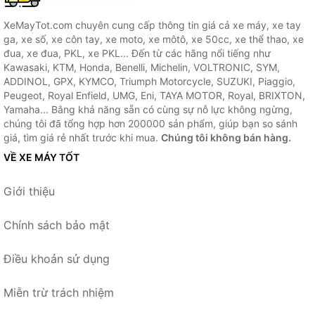
XeMayTot.com chuyên cung cấp thông tin giá cả xe máy, xe tay
ga, xe số, xe côn tay, xe moto, xe môtô, xe 50cc, xe thể thao, xe
đua, xe đua, PKL, xe PKL... Đến từ các hãng nổi tiếng như
Kawasaki, KTM, Honda, Benelli, Michelin, VOLTRONIC, SYM,
ADDINOL, GPX, KYMCO, Triumph Motorcycle, SUZUKI, Piaggio,
Peugeot, Royal Enfield, UMG, Eni, TAYA MOTOR, Royal, BRIXTON,
Yamaha... Bằng khả năng sẵn có cùng sự nỗ lực không ngừng,
chúng tôi đã tổng hợp hơn 200000 sản phẩm, giúp bạn so sánh
giá, tìm giá rẻ nhất trước khi mua.
Chúng tôi không bán hàng.
VỀ XE MÁY TỐT
Giới thiệu
Chính sách bảo mật
Điều khoản sử dụng
Miễn trừ trách nhiệm