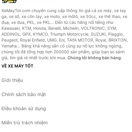
XeMayTot.com chuyên cung cấp thông tin giá cả xe máy, xe tay
ga, xe số, xe côn tay, xe moto, xe môtô, xe 50cc, xe thể thao, xe
đua, xe đua, PKL, xe PKL... Đến từ các hãng nổi tiếng như
Kawasaki, KTM, Honda, Benelli, Michelin, VOLTRONIC, SYM,
ADDINOL, GPX, KYMCO, Triumph Motorcycle, SUZUKI, Piaggio,
Peugeot, Royal Enfield, UMG, Eni, TAYA MOTOR, Royal, BRIXTON,
Yamaha... Bằng khả năng sẵn có cùng sự nỗ lực không ngừng,
chúng tôi đã tổng hợp hơn 200000 sản phẩm, giúp bạn so sánh
giá, tìm giá rẻ nhất trước khi mua.
Chúng tôi không bán hàng.
VỀ XE MÁY TỐT
Giới thiệu
Chính sách bảo mật
Điều khoản sử dụng
Miễn trừ trách nhiệm