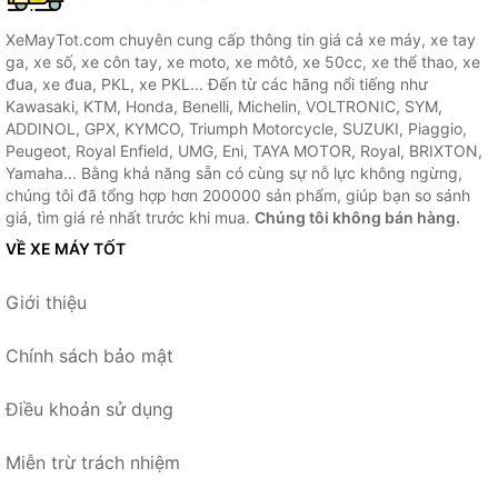
XeMayTot.com chuyên cung cấp thông tin giá cả xe máy, xe tay
ga, xe số, xe côn tay, xe moto, xe môtô, xe 50cc, xe thể thao, xe
đua, xe đua, PKL, xe PKL... Đến từ các hãng nổi tiếng như
Kawasaki, KTM, Honda, Benelli, Michelin, VOLTRONIC, SYM,
ADDINOL, GPX, KYMCO, Triumph Motorcycle, SUZUKI, Piaggio,
Peugeot, Royal Enfield, UMG, Eni, TAYA MOTOR, Royal, BRIXTON,
Yamaha... Bằng khả năng sẵn có cùng sự nỗ lực không ngừng,
chúng tôi đã tổng hợp hơn 200000 sản phẩm, giúp bạn so sánh
giá, tìm giá rẻ nhất trước khi mua.
Chúng tôi không bán hàng.
VỀ XE MÁY TỐT
Giới thiệu
Chính sách bảo mật
Điều khoản sử dụng
Miễn trừ trách nhiệm