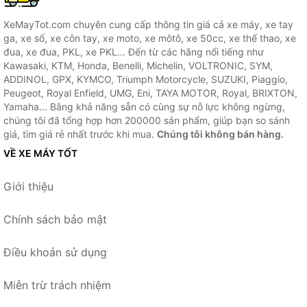
XeMayTot.com chuyên cung cấp thông tin giá cả xe máy, xe tay
ga, xe số, xe côn tay, xe moto, xe môtô, xe 50cc, xe thể thao, xe
đua, xe đua, PKL, xe PKL... Đến từ các hãng nổi tiếng như
Kawasaki, KTM, Honda, Benelli, Michelin, VOLTRONIC, SYM,
ADDINOL, GPX, KYMCO, Triumph Motorcycle, SUZUKI, Piaggio,
Peugeot, Royal Enfield, UMG, Eni, TAYA MOTOR, Royal, BRIXTON,
Yamaha... Bằng khả năng sẵn có cùng sự nỗ lực không ngừng,
chúng tôi đã tổng hợp hơn 200000 sản phẩm, giúp bạn so sánh
giá, tìm giá rẻ nhất trước khi mua.
Chúng tôi không bán hàng.
VỀ XE MÁY TỐT
Giới thiệu
Chính sách bảo mật
Điều khoản sử dụng
Miễn trừ trách nhiệm