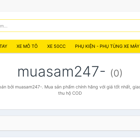
TAY
XE MÔ TÔ
XE 50CC
PHỤ KIỆN - PHỤ TÙNG XE MÁY
muasam247-
(0)
án bởi muasam247-. Mua sản phẩm chính hãng với giá tốt nhất, giao
thu hộ COD