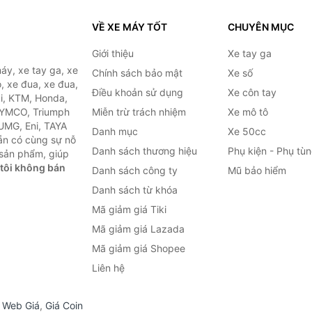
VỀ XE MÁY TỐT
CHUYÊN MỤC
Giới thiệu
Xe tay ga
áy, xe tay ga, xe
Chính sách bảo mật
Xe số
, xe đua, xe đua,
Điều khoản sử dụng
Xe côn tay
ki, KTM, Honda,
KYMCO, Triumph
Miễn trừ trách nhiệm
Xe mô tô
 UMG, Eni, TAYA
Danh mục
Xe 50cc
ẵn có cùng sự nỗ
Danh sách thương hiệu
Phụ kiện - Phụ tù
sản phẩm, giúp
tôi không bán
Danh sách công ty
Mũ bảo hiểm
Danh sách từ khóa
Mã giảm giá Tiki
Mã giảm giá Lazada
Mã giảm giá Shopee
Liên hệ
,
Web Giá
,
Giá Coin