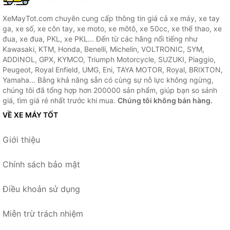
XeMayTot.com chuyên cung cấp thông tin giá cả xe máy, xe tay
ga, xe số, xe côn tay, xe moto, xe môtô, xe 50cc, xe thể thao, xe
đua, xe đua, PKL, xe PKL... Đến từ các hãng nổi tiếng như
Kawasaki, KTM, Honda, Benelli, Michelin, VOLTRONIC, SYM,
ADDINOL, GPX, KYMCO, Triumph Motorcycle, SUZUKI, Piaggio,
Peugeot, Royal Enfield, UMG, Eni, TAYA MOTOR, Royal, BRIXTON,
Yamaha... Bằng khả năng sẵn có cùng sự nỗ lực không ngừng,
chúng tôi đã tổng hợp hơn 200000 sản phẩm, giúp bạn so sánh
giá, tìm giá rẻ nhất trước khi mua.
Chúng tôi không bán hàng.
VỀ XE MÁY TỐT
Giới thiệu
Chính sách bảo mật
Điều khoản sử dụng
Miễn trừ trách nhiệm