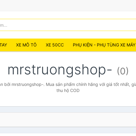
TAY
XE MÔ TÔ
XE 50CC
PHỤ KIỆN - PHỤ TÙNG XE MÁY
mrstruongshop-
(0)
 bởi mrstruongshop-. Mua sản phẩm chính hãng với giá tốt nhất, gi
thu hộ COD