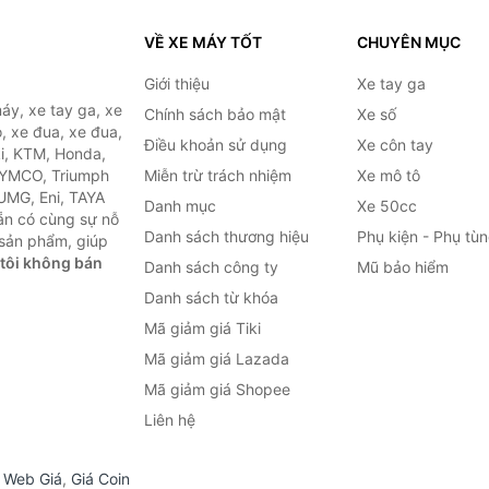
VỀ XE MÁY TỐT
CHUYÊN MỤC
Giới thiệu
Xe tay ga
áy, xe tay ga, xe
Chính sách bảo mật
Xe số
, xe đua, xe đua,
Điều khoản sử dụng
Xe côn tay
ki, KTM, Honda,
KYMCO, Triumph
Miễn trừ trách nhiệm
Xe mô tô
 UMG, Eni, TAYA
Danh mục
Xe 50cc
ẵn có cùng sự nỗ
Danh sách thương hiệu
Phụ kiện - Phụ tù
sản phẩm, giúp
tôi không bán
Danh sách công ty
Mũ bảo hiểm
Danh sách từ khóa
Mã giảm giá Tiki
Mã giảm giá Lazada
Mã giảm giá Shopee
Liên hệ
,
Web Giá
,
Giá Coin