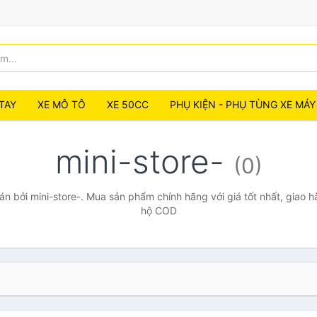
TAY
XE MÔ TÔ
XE 50CC
PHỤ KIỆN - PHỤ TÙNG XE MÁY
mini-store-
(0)
 bởi mini-store-. Mua sản phẩm chính hãng với giá tốt nhất, giao h
hộ COD