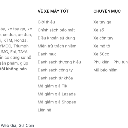
VỀ XE MÁY TỐT
CHUYÊN MỤC
Giới thiệu
Xe tay ga
áy, xe tay ga, xe
Chính sách bảo mật
Xe số
, xe đua, xe đua,
Điều khoản sử dụng
Xe côn tay
ki, KTM, Honda,
KYMCO, Triumph
Miễn trừ trách nhiệm
Xe mô tô
 UMG, Eni, TAYA
Danh mục
Xe 50cc
ẵn có cùng sự nỗ
Danh sách thương hiệu
Phụ kiện - Phụ tù
sản phẩm, giúp
tôi không bán
Danh sách công ty
Mũ bảo hiểm
Danh sách từ khóa
Mã giảm giá Tiki
Mã giảm giá Lazada
Mã giảm giá Shopee
Liên hệ
,
Web Giá
,
Giá Coin