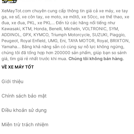
XeMayTot.com chuyên cung cấp thông tin giá cả xe máy, xe tay
ga, xe số, xe côn tay, xe moto, xe môtô, xe 50cc, xe thể thao, xe
đua, xe đua, PKL, xe PKL... Đến từ các hãng nổi tiếng như
Kawasaki, KTM, Honda, Benelli, Michelin, VOLTRONIC, SYM,
ADDINOL, GPX, KYMCO, Triumph Motorcycle, SUZUKI, Piaggio,
Peugeot, Royal Enfield, UMG, Eni, TAYA MOTOR, Royal, BRIXTON,
Yamaha... Bằng khả năng sẵn có cùng sự nỗ lực không ngừng,
chúng tôi đã tổng hợp hơn 200000 sản phẩm, giúp bạn so sánh
giá, tìm giá rẻ nhất trước khi mua.
Chúng tôi không bán hàng.
VỀ XE MÁY TỐT
Giới thiệu
Chính sách bảo mật
Điều khoản sử dụng
Miễn trừ trách nhiệm