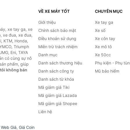
VỀ XE MÁY TỐT
CHUYÊN MỤC
Giới thiệu
Xe tay ga
áy, xe tay ga, xe
Chính sách bảo mật
Xe số
, xe đua, xe đua,
Điều khoản sử dụng
Xe côn tay
ki, KTM, Honda,
KYMCO, Triumph
Miễn trừ trách nhiệm
Xe mô tô
 UMG, Eni, TAYA
Danh mục
Xe 50cc
ẵn có cùng sự nỗ
Danh sách thương hiệu
Phụ kiện - Phụ tù
sản phẩm, giúp
tôi không bán
Danh sách công ty
Mũ bảo hiểm
Danh sách từ khóa
Mã giảm giá Tiki
Mã giảm giá Lazada
Mã giảm giá Shopee
Liên hệ
,
Web Giá
,
Giá Coin