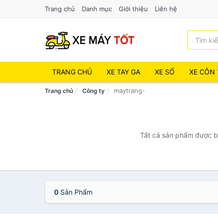
Trang chủ
Danh mục
Giới thiệu
Liên hệ
TRANG CHỦ
XE TAY GA
XE SỐ
XE CÔN 
maytrang-
Trang chủ
Công ty
Tất cả sản phẩm được bá
0
Sản Phẩm