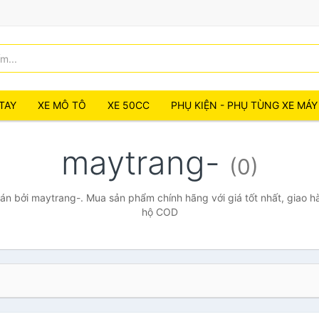
TAY
XE MÔ TÔ
XE 50CC
PHỤ KIỆN - PHỤ TÙNG XE MÁY
maytrang-
(0)
n bởi maytrang-. Mua sản phẩm chính hãng với giá tốt nhất, giao hà
hộ COD