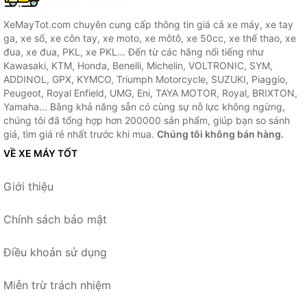
XeMayTot.com chuyên cung cấp thông tin giá cả xe máy, xe tay
ga, xe số, xe côn tay, xe moto, xe môtô, xe 50cc, xe thể thao, xe
đua, xe đua, PKL, xe PKL... Đến từ các hãng nổi tiếng như
Kawasaki, KTM, Honda, Benelli, Michelin, VOLTRONIC, SYM,
ADDINOL, GPX, KYMCO, Triumph Motorcycle, SUZUKI, Piaggio,
Peugeot, Royal Enfield, UMG, Eni, TAYA MOTOR, Royal, BRIXTON,
Yamaha... Bằng khả năng sẵn có cùng sự nỗ lực không ngừng,
chúng tôi đã tổng hợp hơn 200000 sản phẩm, giúp bạn so sánh
giá, tìm giá rẻ nhất trước khi mua.
Chúng tôi không bán hàng.
VỀ XE MÁY TỐT
Giới thiệu
Chính sách bảo mật
Điều khoản sử dụng
Miễn trừ trách nhiệm