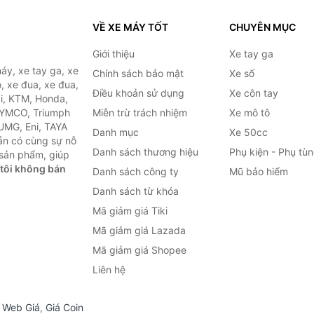
VỀ XE MÁY TỐT
CHUYÊN MỤC
Giới thiệu
Xe tay ga
áy, xe tay ga, xe
Chính sách bảo mật
Xe số
, xe đua, xe đua,
Điều khoản sử dụng
Xe côn tay
ki, KTM, Honda,
KYMCO, Triumph
Miễn trừ trách nhiệm
Xe mô tô
 UMG, Eni, TAYA
Danh mục
Xe 50cc
ẵn có cùng sự nỗ
Danh sách thương hiệu
Phụ kiện - Phụ tù
sản phẩm, giúp
tôi không bán
Danh sách công ty
Mũ bảo hiểm
Danh sách từ khóa
Mã giảm giá Tiki
Mã giảm giá Lazada
Mã giảm giá Shopee
Liên hệ
,
Web Giá
,
Giá Coin