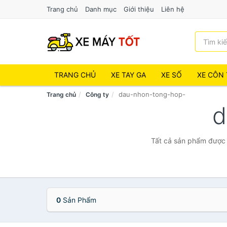
Trang chủ
Danh mục
Giới thiệu
Liên hệ
TRANG CHỦ
XE TAY GA
XE SỐ
XE CÔN 
dau-nhon-tong-hop-
Trang chủ
Công ty
d
Tất cả sản phẩm được 
0
Sản Phẩm