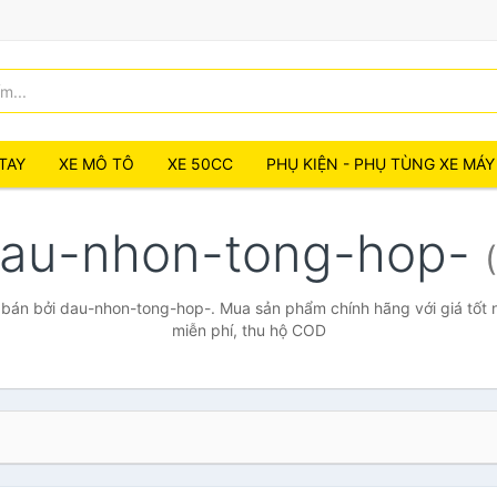
TAY
XE MÔ TÔ
XE 50CC
PHỤ KIỆN - PHỤ TÙNG XE MÁY
au-nhon-tong-hop-
bán bởi dau-nhon-tong-hop-. Mua sản phẩm chính hãng với giá tốt n
miễn phí, thu hộ COD