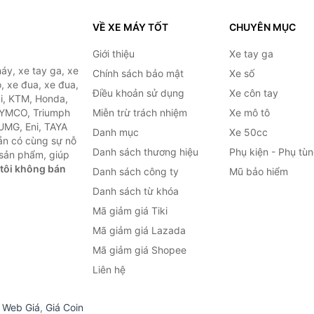
VỀ XE MÁY TỐT
CHUYÊN MỤC
Giới thiệu
Xe tay ga
áy, xe tay ga, xe
Chính sách bảo mật
Xe số
, xe đua, xe đua,
Điều khoản sử dụng
Xe côn tay
ki, KTM, Honda,
KYMCO, Triumph
Miễn trừ trách nhiệm
Xe mô tô
 UMG, Eni, TAYA
Danh mục
Xe 50cc
ẵn có cùng sự nỗ
Danh sách thương hiệu
Phụ kiện - Phụ tù
sản phẩm, giúp
tôi không bán
Danh sách công ty
Mũ bảo hiểm
Danh sách từ khóa
Mã giảm giá Tiki
Mã giảm giá Lazada
Mã giảm giá Shopee
Liên hệ
,
Web Giá
,
Giá Coin