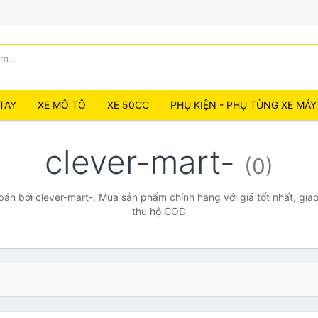
TAY
XE MÔ TÔ
XE 50CC
PHỤ KIỆN - PHỤ TÙNG XE MÁY
clever-mart-
(0)
án bởi clever-mart-. Mua sản phẩm chính hãng với giá tốt nhất, giao
thu hộ COD