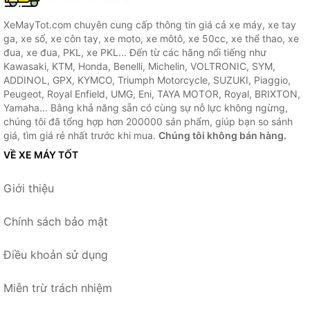
XeMayTot.com chuyên cung cấp thông tin giá cả xe máy, xe tay
ga, xe số, xe côn tay, xe moto, xe môtô, xe 50cc, xe thể thao, xe
đua, xe đua, PKL, xe PKL... Đến từ các hãng nổi tiếng như
Kawasaki, KTM, Honda, Benelli, Michelin, VOLTRONIC, SYM,
ADDINOL, GPX, KYMCO, Triumph Motorcycle, SUZUKI, Piaggio,
Peugeot, Royal Enfield, UMG, Eni, TAYA MOTOR, Royal, BRIXTON,
Yamaha... Bằng khả năng sẵn có cùng sự nỗ lực không ngừng,
chúng tôi đã tổng hợp hơn 200000 sản phẩm, giúp bạn so sánh
giá, tìm giá rẻ nhất trước khi mua.
Chúng tôi không bán hàng.
VỀ XE MÁY TỐT
Giới thiệu
Chính sách bảo mật
Điều khoản sử dụng
Miễn trừ trách nhiệm