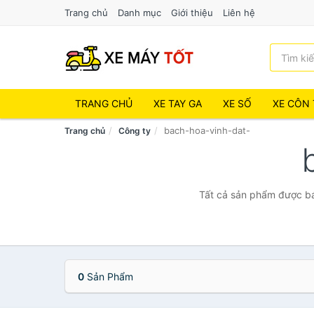
Trang chủ
Danh mục
Giới thiệu
Liên hệ
TRANG CHỦ
XE TAY GA
XE SỐ
XE CÔN 
bach-hoa-vinh-dat-
Trang chủ
Công ty
Tất cả sản phẩm được bá
0
Sản Phẩm