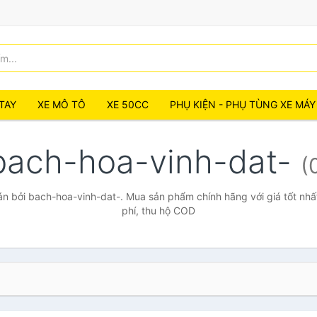
TAY
XE MÔ TÔ
XE 50CC
PHỤ KIỆN - PHỤ TÙNG XE MÁY
bach-hoa-vinh-dat-
(
n bởi bach-hoa-vinh-dat-. Mua sản phẩm chính hãng với giá tốt nhất
phí, thu hộ COD