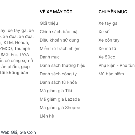
VỀ XE MÁY TỐT
CHUYÊN MỤC
Giới thiệu
Xe tay ga
áy, xe tay ga, xe
Chính sách bảo mật
Xe số
, xe đua, xe đua,
Điều khoản sử dụng
Xe côn tay
ki, KTM, Honda,
KYMCO, Triumph
Miễn trừ trách nhiệm
Xe mô tô
 UMG, Eni, TAYA
Danh mục
Xe 50cc
ẵn có cùng sự nỗ
Danh sách thương hiệu
Phụ kiện - Phụ tù
sản phẩm, giúp
tôi không bán
Danh sách công ty
Mũ bảo hiểm
Danh sách từ khóa
Mã giảm giá Tiki
Mã giảm giá Lazada
Mã giảm giá Shopee
Liên hệ
,
Web Giá
,
Giá Coin