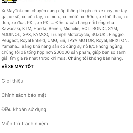
XeMayTot.com chuyên cung cấp thông tin giá cả xe máy, xe tay
ga, xe số, xe côn tay, xe moto, xe môtô, xe 50cc, xe thể thao, xe
đua, xe đua, PKL, xe PKL... Đến từ các hãng nổi tiếng như
Kawasaki, KTM, Honda, Benelli, Michelin, VOLTRONIC, SYM,
ADDINOL, GPX, KYMCO, Triumph Motorcycle, SUZUKI, Piaggio,
Peugeot, Royal Enfield, UMG, Eni, TAYA MOTOR, Royal, BRIXTON,
Yamaha... Bằng khả năng sẵn có cùng sự nỗ lực không ngừng,
chúng tôi đã tổng hợp hơn 200000 sản phẩm, giúp bạn so sánh
giá, tìm giá rẻ nhất trước khi mua.
Chúng tôi không bán hàng.
VỀ XE MÁY TỐT
Giới thiệu
Chính sách bảo mật
Điều khoản sử dụng
Miễn trừ trách nhiệm