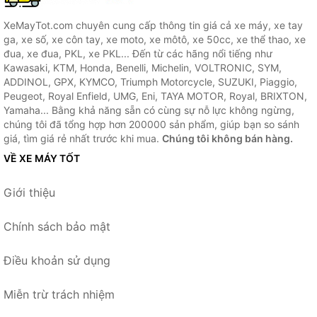
XeMayTot.com chuyên cung cấp thông tin giá cả xe máy, xe tay
ga, xe số, xe côn tay, xe moto, xe môtô, xe 50cc, xe thể thao, xe
đua, xe đua, PKL, xe PKL... Đến từ các hãng nổi tiếng như
Kawasaki, KTM, Honda, Benelli, Michelin, VOLTRONIC, SYM,
ADDINOL, GPX, KYMCO, Triumph Motorcycle, SUZUKI, Piaggio,
Peugeot, Royal Enfield, UMG, Eni, TAYA MOTOR, Royal, BRIXTON,
Yamaha... Bằng khả năng sẵn có cùng sự nỗ lực không ngừng,
chúng tôi đã tổng hợp hơn 200000 sản phẩm, giúp bạn so sánh
giá, tìm giá rẻ nhất trước khi mua.
Chúng tôi không bán hàng.
VỀ XE MÁY TỐT
Giới thiệu
Chính sách bảo mật
Điều khoản sử dụng
Miễn trừ trách nhiệm