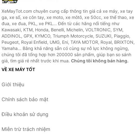
XeMayTot.com chuyên cung cấp thông tin giá cả xe máy, xe tay
ga, xe số, xe côn tay, xe moto, xe môtô, xe 50cc, xe thể thao, xe
đua, xe đua, PKL, xe PKL... Đến từ các hãng nổi tiếng như
Kawasaki, KTM, Honda, Benelli, Michelin, VOLTRONIC, SYM,
ADDINOL, GPX, KYMCO, Triumph Motorcycle, SUZUKI, Piaggio,
Peugeot, Royal Enfield, UMG, Eni, TAYA MOTOR, Royal, BRIXTON,
Yamaha... Bằng khả năng sẵn có cùng sự nỗ lực không ngừng,
chúng tôi đã tổng hợp hơn 200000 sản phẩm, giúp bạn so sánh
giá, tìm giá rẻ nhất trước khi mua.
Chúng tôi không bán hàng.
VỀ XE MÁY TỐT
Giới thiệu
Chính sách bảo mật
Điều khoản sử dụng
Miễn trừ trách nhiệm