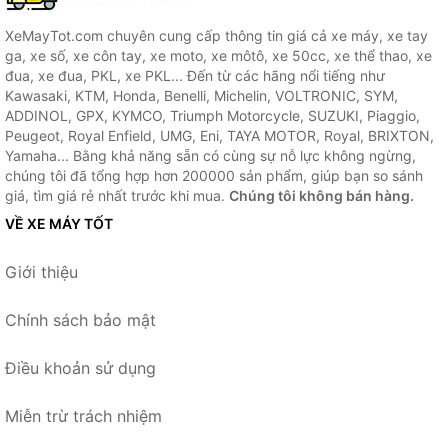
XeMayTot.com chuyên cung cấp thông tin giá cả xe máy, xe tay
ga, xe số, xe côn tay, xe moto, xe môtô, xe 50cc, xe thể thao, xe
đua, xe đua, PKL, xe PKL... Đến từ các hãng nổi tiếng như
Kawasaki, KTM, Honda, Benelli, Michelin, VOLTRONIC, SYM,
ADDINOL, GPX, KYMCO, Triumph Motorcycle, SUZUKI, Piaggio,
Peugeot, Royal Enfield, UMG, Eni, TAYA MOTOR, Royal, BRIXTON,
Yamaha... Bằng khả năng sẵn có cùng sự nỗ lực không ngừng,
chúng tôi đã tổng hợp hơn 200000 sản phẩm, giúp bạn so sánh
giá, tìm giá rẻ nhất trước khi mua.
Chúng tôi không bán hàng.
VỀ XE MÁY TỐT
Giới thiệu
Chính sách bảo mật
Điều khoản sử dụng
Miễn trừ trách nhiệm