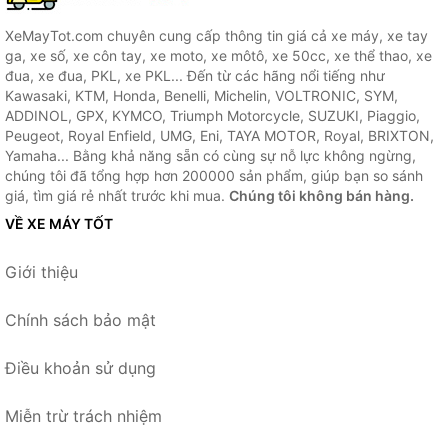
XeMayTot.com chuyên cung cấp thông tin giá cả xe máy, xe tay
ga, xe số, xe côn tay, xe moto, xe môtô, xe 50cc, xe thể thao, xe
đua, xe đua, PKL, xe PKL... Đến từ các hãng nổi tiếng như
Kawasaki, KTM, Honda, Benelli, Michelin, VOLTRONIC, SYM,
ADDINOL, GPX, KYMCO, Triumph Motorcycle, SUZUKI, Piaggio,
Peugeot, Royal Enfield, UMG, Eni, TAYA MOTOR, Royal, BRIXTON,
Yamaha... Bằng khả năng sẵn có cùng sự nỗ lực không ngừng,
chúng tôi đã tổng hợp hơn 200000 sản phẩm, giúp bạn so sánh
giá, tìm giá rẻ nhất trước khi mua.
Chúng tôi không bán hàng.
VỀ XE MÁY TỐT
Giới thiệu
Chính sách bảo mật
Điều khoản sử dụng
Miễn trừ trách nhiệm