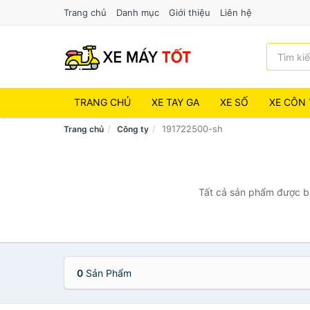
Trang chủ
Danh mục
Giới thiệu
Liên hệ
TRANG CHỦ
XE TAY GA
XE SỐ
XE CÔN 
191722500-sh
Trang chủ
Công ty
Tất cả sản phẩm được bá
0
Sản Phẩm