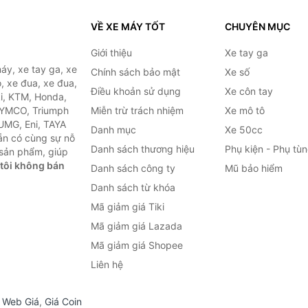
VỀ XE MÁY TỐT
CHUYÊN MỤC
Giới thiệu
Xe tay ga
áy, xe tay ga, xe
Chính sách bảo mật
Xe số
, xe đua, xe đua,
Điều khoản sử dụng
Xe côn tay
ki, KTM, Honda,
KYMCO, Triumph
Miễn trừ trách nhiệm
Xe mô tô
 UMG, Eni, TAYA
Danh mục
Xe 50cc
ẵn có cùng sự nỗ
Danh sách thương hiệu
Phụ kiện - Phụ tù
sản phẩm, giúp
tôi không bán
Danh sách công ty
Mũ bảo hiểm
Danh sách từ khóa
Mã giảm giá Tiki
Mã giảm giá Lazada
Mã giảm giá Shopee
Liên hệ
,
Web Giá
,
Giá Coin