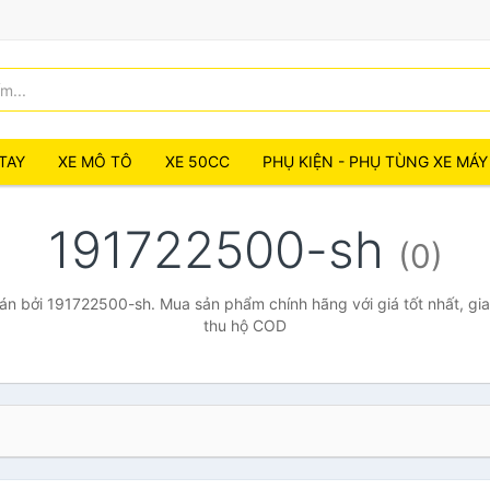
TAY
XE MÔ TÔ
XE 50CC
PHỤ KIỆN - PHỤ TÙNG XE MÁY
191722500-sh
(0)
n bởi 191722500-sh. Mua sản phẩm chính hãng với giá tốt nhất, gia
thu hộ COD