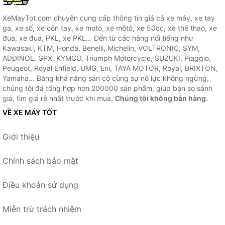
XeMayTot.com chuyên cung cấp thông tin giá cả xe máy, xe tay
ga, xe số, xe côn tay, xe moto, xe môtô, xe 50cc, xe thể thao, xe
đua, xe đua, PKL, xe PKL... Đến từ các hãng nổi tiếng như
Kawasaki, KTM, Honda, Benelli, Michelin, VOLTRONIC, SYM,
ADDINOL, GPX, KYMCO, Triumph Motorcycle, SUZUKI, Piaggio,
Peugeot, Royal Enfield, UMG, Eni, TAYA MOTOR, Royal, BRIXTON,
Yamaha... Bằng khả năng sẵn có cùng sự nỗ lực không ngừng,
chúng tôi đã tổng hợp hơn 200000 sản phẩm, giúp bạn so sánh
giá, tìm giá rẻ nhất trước khi mua.
Chúng tôi không bán hàng.
VỀ XE MÁY TỐT
Giới thiệu
Chính sách bảo mật
Điều khoản sử dụng
Miễn trừ trách nhiệm