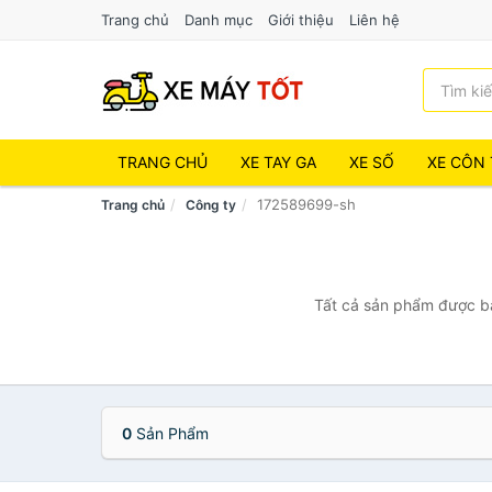
Trang chủ
Danh mục
Giới thiệu
Liên hệ
TRANG CHỦ
XE TAY GA
XE SỐ
XE CÔN 
172589699-sh
Trang chủ
Công ty
Tất cả sản phẩm được bá
0
Sản Phẩm