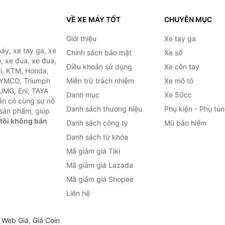
VỀ XE MÁY TỐT
CHUYÊN MỤC
Giới thiệu
Xe tay ga
áy, xe tay ga, xe
Chính sách bảo mật
Xe số
, xe đua, xe đua,
Điều khoản sử dụng
Xe côn tay
ki, KTM, Honda,
KYMCO, Triumph
Miễn trừ trách nhiệm
Xe mô tô
 UMG, Eni, TAYA
Danh mục
Xe 50cc
ẵn có cùng sự nỗ
Danh sách thương hiệu
Phụ kiện - Phụ tù
sản phẩm, giúp
tôi không bán
Danh sách công ty
Mũ bảo hiểm
Danh sách từ khóa
Mã giảm giá Tiki
Mã giảm giá Lazada
Mã giảm giá Shopee
Liên hệ
,
Web Giá
,
Giá Coin