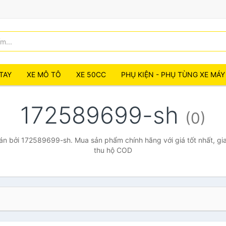
TAY
XE MÔ TÔ
XE 50CC
PHỤ KIỆN - PHỤ TÙNG XE MÁY
172589699-sh
(0)
n bởi 172589699-sh. Mua sản phẩm chính hãng với giá tốt nhất, gia
thu hộ COD