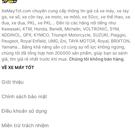
XeMayTot.com chuyên cung cấp thông tin giá cả xe máy, xe tay
ga, xe số, xe côn tay, xe moto, xe môtô, xe 50cc, xe thể thao, xe
đua, xe đua, PKL, xe PKL... Đến từ các hãng nổi tiếng như
Kawasaki, KTM, Honda, Benelli, Michelin, VOLTRONIC, SYM,
ADDINOL, GPX, KYMCO, Triumph Motorcycle, SUZUKI, Piaggio,
Peugeot, Royal Enfield, UMG, Eni, TAYA MOTOR, Royal, BRIXTON,
Yamaha... Bằng khả năng sẵn có cùng sự nỗ lực không ngừng,
chúng tôi đã tổng hợp hơn 200000 sản phẩm, giúp bạn so sánh
giá, tìm giá rẻ nhất trước khi mua.
Chúng tôi không bán hàng.
VỀ XE MÁY TỐT
Giới thiệu
Chính sách bảo mật
Điều khoản sử dụng
Miễn trừ trách nhiệm