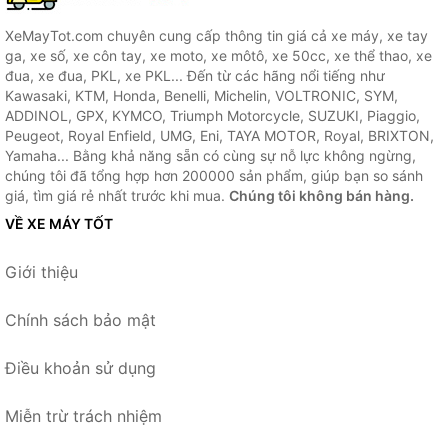
XeMayTot.com chuyên cung cấp thông tin giá cả xe máy, xe tay
ga, xe số, xe côn tay, xe moto, xe môtô, xe 50cc, xe thể thao, xe
đua, xe đua, PKL, xe PKL... Đến từ các hãng nổi tiếng như
Kawasaki, KTM, Honda, Benelli, Michelin, VOLTRONIC, SYM,
ADDINOL, GPX, KYMCO, Triumph Motorcycle, SUZUKI, Piaggio,
Peugeot, Royal Enfield, UMG, Eni, TAYA MOTOR, Royal, BRIXTON,
Yamaha... Bằng khả năng sẵn có cùng sự nỗ lực không ngừng,
chúng tôi đã tổng hợp hơn 200000 sản phẩm, giúp bạn so sánh
giá, tìm giá rẻ nhất trước khi mua.
Chúng tôi không bán hàng.
VỀ XE MÁY TỐT
Giới thiệu
Chính sách bảo mật
Điều khoản sử dụng
Miễn trừ trách nhiệm