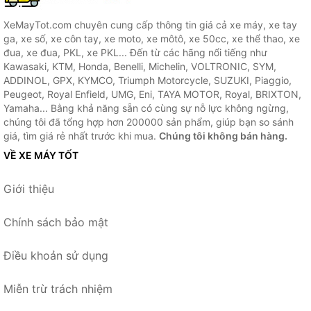
XeMayTot.com chuyên cung cấp thông tin giá cả xe máy, xe tay
ga, xe số, xe côn tay, xe moto, xe môtô, xe 50cc, xe thể thao, xe
đua, xe đua, PKL, xe PKL... Đến từ các hãng nổi tiếng như
Kawasaki, KTM, Honda, Benelli, Michelin, VOLTRONIC, SYM,
ADDINOL, GPX, KYMCO, Triumph Motorcycle, SUZUKI, Piaggio,
Peugeot, Royal Enfield, UMG, Eni, TAYA MOTOR, Royal, BRIXTON,
Yamaha... Bằng khả năng sẵn có cùng sự nỗ lực không ngừng,
chúng tôi đã tổng hợp hơn 200000 sản phẩm, giúp bạn so sánh
giá, tìm giá rẻ nhất trước khi mua.
Chúng tôi không bán hàng.
VỀ XE MÁY TỐT
Giới thiệu
Chính sách bảo mật
Điều khoản sử dụng
Miễn trừ trách nhiệm