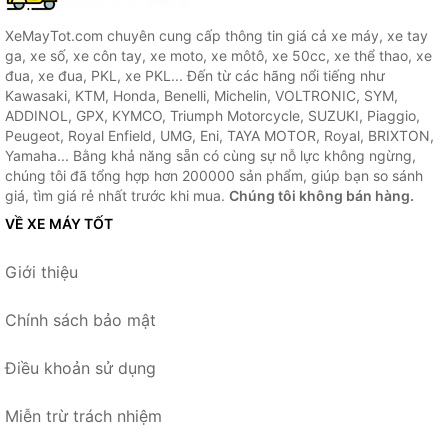
XeMayTot.com chuyên cung cấp thông tin giá cả xe máy, xe tay
ga, xe số, xe côn tay, xe moto, xe môtô, xe 50cc, xe thể thao, xe
đua, xe đua, PKL, xe PKL... Đến từ các hãng nổi tiếng như
Kawasaki, KTM, Honda, Benelli, Michelin, VOLTRONIC, SYM,
ADDINOL, GPX, KYMCO, Triumph Motorcycle, SUZUKI, Piaggio,
Peugeot, Royal Enfield, UMG, Eni, TAYA MOTOR, Royal, BRIXTON,
Yamaha... Bằng khả năng sẵn có cùng sự nỗ lực không ngừng,
chúng tôi đã tổng hợp hơn 200000 sản phẩm, giúp bạn so sánh
giá, tìm giá rẻ nhất trước khi mua.
Chúng tôi không bán hàng.
VỀ XE MÁY TỐT
Giới thiệu
Chính sách bảo mật
Điều khoản sử dụng
Miễn trừ trách nhiệm