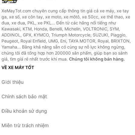
XeMayTot.com chuyên cung cấp thông tin giá cả xe máy, xe tay
ga, xe số, xe côn tay, xe moto, xe môtô, xe 50cc, xe thể thao, xe
đua, xe đua, PKL, xe PKL... Đến từ các hãng nổi tiếng như
Kawasaki, KTM, Honda, Benelli, Michelin, VOLTRONIC, SYM,
ADDINOL, GPX, KYMCO, Triumph Motorcycle, SUZUKI, Piaggio,
Peugeot, Royal Enfield, UMG, Eni, TAYA MOTOR, Royal, BRIXTON,
Yamaha... Bằng khả năng sẵn có cùng sự nỗ lực không ngừng,
chúng tôi đã tổng hợp hơn 200000 sản phẩm, giúp bạn so sánh
giá, tìm giá rẻ nhất trước khi mua.
Chúng tôi không bán hàng.
VỀ XE MÁY TỐT
Giới thiệu
Chính sách bảo mật
Điều khoản sử dụng
Miễn trừ trách nhiệm