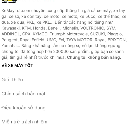
XeMayTot.com chuyên cung cấp thông tin giá cả xe máy, xe tay
ga, xe số, xe côn tay, xe moto, xe môtô, xe 50cc, xe thể thao, xe
đua, xe đua, PKL, xe PKL... Đến từ các hãng nổi tiếng như
Kawasaki, KTM, Honda, Benelli, Michelin, VOLTRONIC, SYM,
ADDINOL, GPX, KYMCO, Triumph Motorcycle, SUZUKI, Piaggio,
Peugeot, Royal Enfield, UMG, Eni, TAYA MOTOR, Royal, BRIXTON,
Yamaha... Bằng khả năng sẵn có cùng sự nỗ lực không ngừng,
chúng tôi đã tổng hợp hơn 200000 sản phẩm, giúp bạn so sánh
giá, tìm giá rẻ nhất trước khi mua.
Chúng tôi không bán hàng.
VỀ XE MÁY TỐT
Giới thiệu
Chính sách bảo mật
Điều khoản sử dụng
Miễn trừ trách nhiệm