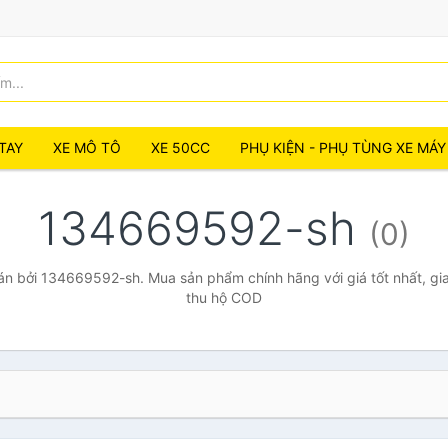
TAY
XE MÔ TÔ
XE 50CC
PHỤ KIỆN - PHỤ TÙNG XE MÁY
134669592-sh
(0)
n bởi 134669592-sh. Mua sản phẩm chính hãng với giá tốt nhất, gia
thu hộ COD