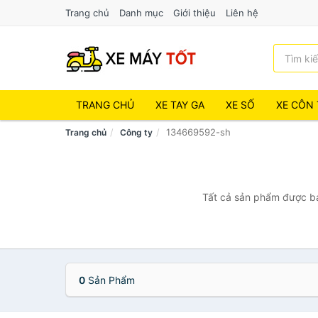
Trang chủ
Danh mục
Giới thiệu
Liên hệ
TRANG CHỦ
XE TAY GA
XE SỐ
XE CÔN 
134669592-sh
Trang chủ
Công ty
Tất cả sản phẩm được bá
0
Sản Phẩm