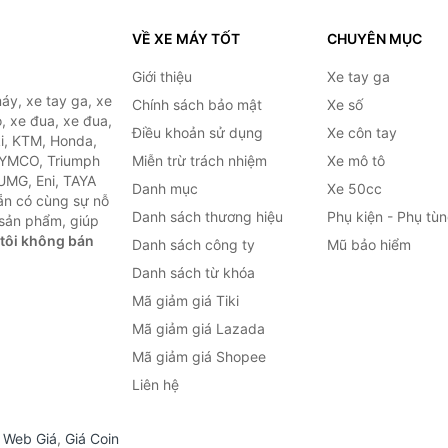
VỀ XE MÁY TỐT
CHUYÊN MỤC
Giới thiệu
Xe tay ga
áy, xe tay ga, xe
Chính sách bảo mật
Xe số
, xe đua, xe đua,
Điều khoản sử dụng
Xe côn tay
ki, KTM, Honda,
KYMCO, Triumph
Miễn trừ trách nhiệm
Xe mô tô
 UMG, Eni, TAYA
Danh mục
Xe 50cc
ẵn có cùng sự nỗ
Danh sách thương hiệu
Phụ kiện - Phụ tù
sản phẩm, giúp
tôi không bán
Danh sách công ty
Mũ bảo hiểm
Danh sách từ khóa
Mã giảm giá Tiki
Mã giảm giá Lazada
Mã giảm giá Shopee
Liên hệ
,
Web Giá
,
Giá Coin