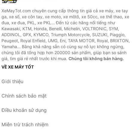
XeMayTot.com chuyên cung cấp thông tin giá cả xe máy, xe tay
ga, xe số, xe côn tay, xe moto, xe môtô, xe 50cc, xe thể thao, xe
đua, xe đua, PKL, xe PKL... Đến từ các hãng nổi tiếng như
Kawasaki, KTM, Honda, Benelli, Michelin, VOLTRONIC, SYM,
ADDINOL, GPX, KYMCO, Triumph Motorcycle, SUZUKI, Piaggio,
Peugeot, Royal Enfield, UMG, Eni, TAYA MOTOR, Royal, BRIXTON,
Yamaha... Bằng khả năng sẵn có cùng sự nỗ lực không ngừng,
chúng tôi đã tổng hợp hơn 200000 sản phẩm, giúp bạn so sánh
giá, tìm giá rẻ nhất trước khi mua.
Chúng tôi không bán hàng.
VỀ XE MÁY TỐT
Giới thiệu
Chính sách bảo mật
Điều khoản sử dụng
Miễn trừ trách nhiệm