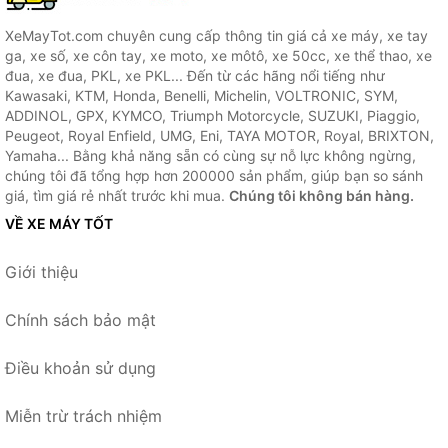
XeMayTot.com chuyên cung cấp thông tin giá cả xe máy, xe tay
ga, xe số, xe côn tay, xe moto, xe môtô, xe 50cc, xe thể thao, xe
đua, xe đua, PKL, xe PKL... Đến từ các hãng nổi tiếng như
Kawasaki, KTM, Honda, Benelli, Michelin, VOLTRONIC, SYM,
ADDINOL, GPX, KYMCO, Triumph Motorcycle, SUZUKI, Piaggio,
Peugeot, Royal Enfield, UMG, Eni, TAYA MOTOR, Royal, BRIXTON,
Yamaha... Bằng khả năng sẵn có cùng sự nỗ lực không ngừng,
chúng tôi đã tổng hợp hơn 200000 sản phẩm, giúp bạn so sánh
giá, tìm giá rẻ nhất trước khi mua.
Chúng tôi không bán hàng.
VỀ XE MÁY TỐT
Giới thiệu
Chính sách bảo mật
Điều khoản sử dụng
Miễn trừ trách nhiệm