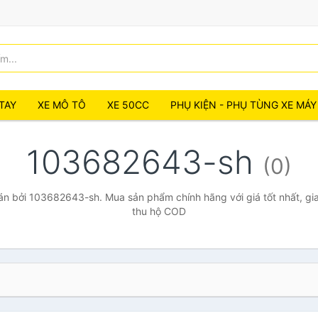
TAY
XE MÔ TÔ
XE 50CC
PHỤ KIỆN - PHỤ TÙNG XE MÁY
103682643-sh
(0)
n bởi 103682643-sh. Mua sản phẩm chính hãng với giá tốt nhất, gia
thu hộ COD