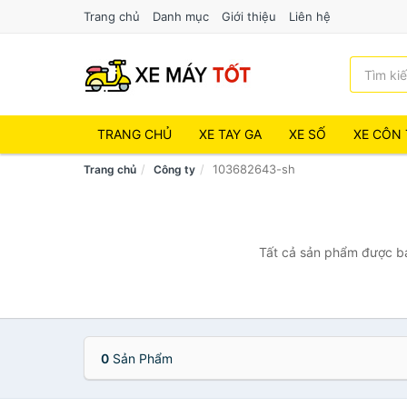
Trang chủ
Danh mục
Giới thiệu
Liên hệ
TRANG CHỦ
XE TAY GA
XE SỐ
XE CÔN 
103682643-sh
Trang chủ
Công ty
Tất cả sản phẩm được bá
0
Sản Phẩm