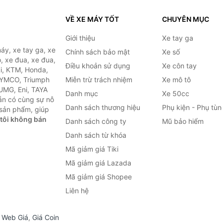
VỀ XE MÁY TỐT
CHUYÊN MỤC
Giới thiệu
Xe tay ga
áy, xe tay ga, xe
Chính sách bảo mật
Xe số
, xe đua, xe đua,
Điều khoản sử dụng
Xe côn tay
ki, KTM, Honda,
KYMCO, Triumph
Miễn trừ trách nhiệm
Xe mô tô
 UMG, Eni, TAYA
Danh mục
Xe 50cc
ẵn có cùng sự nỗ
Danh sách thương hiệu
Phụ kiện - Phụ tù
sản phẩm, giúp
tôi không bán
Danh sách công ty
Mũ bảo hiểm
Danh sách từ khóa
Mã giảm giá Tiki
Mã giảm giá Lazada
Mã giảm giá Shopee
Liên hệ
,
Web Giá
,
Giá Coin